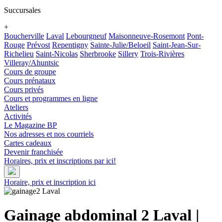
Succursales
+
Boucherville
Laval
Lebourgneuf
Maisonneuve-Rosemont
Pont-
Rouge
Prévost
Repentigny
Sainte-Julie/Beloeil
Saint-Jean-Sur-
Richelieu
Saint-Nicolas
Sherbrooke
Sillery
Trois-Rivières
Villeray/Ahuntsic
Cours de groupe
Cours prénataux
Cours privés
Cours et programmes en ligne
Ateliers
Activités
Le Magazine BP
Nos adresses et nos courriels
Cartes cadeaux
Devenir franchisée
Horaires, prix et inscriptions par ici!
Horaire, prix et inscription ici
Gainage abdominal 2
Laval
|