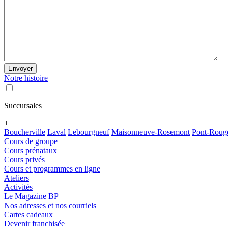
Envoyer
Notre histoire
Succursales
+
Boucherville
Laval
Lebourgneuf
Maisonneuve-Rosemont
Pont-Roug
Cours de groupe
Cours prénataux
Cours privés
Cours et programmes en ligne
Ateliers
Activités
Le Magazine BP
Nos adresses et nos courriels
Cartes cadeaux
Devenir franchisée