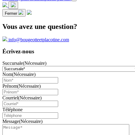
Fermer
Vous avez une question?
info@bougeotteetplacotine.com
Écrivez-nous
Succursale
(Nécessaire)
Nom
(Nécessaire)
Prénom
(Nécessaire)
Courriel
(Nécessaire)
Téléphone
Message
(Nécessaire)