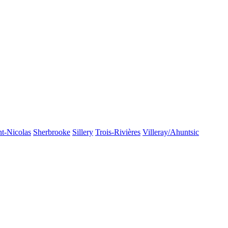
nt-Nicolas
Sherbrooke
Sillery
Trois-Rivières
Villeray/Ahuntsic