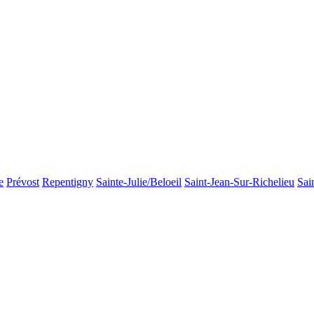
e
Prévost
Repentigny
Sainte-Julie/Beloeil
Saint-Jean-Sur-Richelieu
Sai