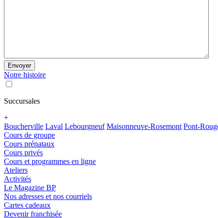
Envoyer
Notre histoire
Succursales
+
Boucherville
Laval
Lebourgneuf
Maisonneuve-Rosemont
Pont-Roug
Cours de groupe
Cours prénataux
Cours privés
Cours et programmes en ligne
Ateliers
Activités
Le Magazine BP
Nos adresses et nos courriels
Cartes cadeaux
Devenir franchisée