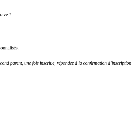
grave ?
sonnalisés.
second parent, une fois inscrit.e, répondez à la confirmation d’inscript