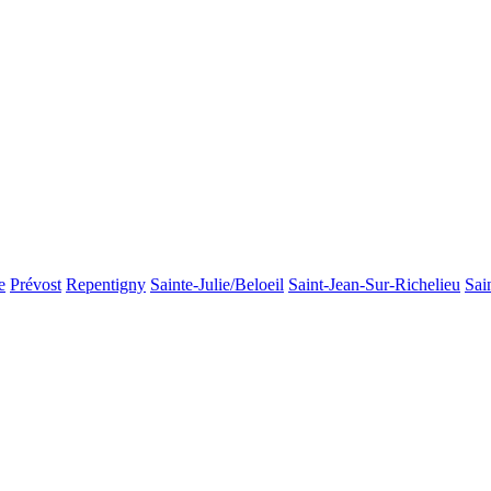
e
Prévost
Repentigny
Sainte-Julie/Beloeil
Saint-Jean-Sur-Richelieu
Sai