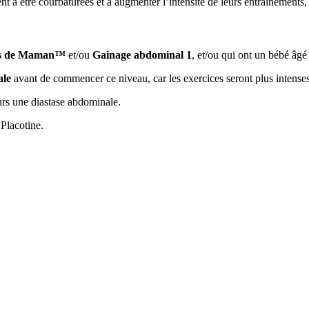
à être courbaturées et à augmenter l’intensité de leurs entraînements, to
as de Maman™️
et/ou
Gainage abdominal 1
, et/ou qui ont un bébé âg
ale
avant de commencer ce niveau, car les exercices seront plus intenses
ours une diastase abdominale.
 Placotine.