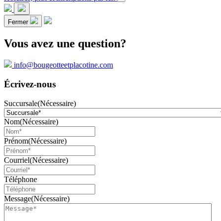
Fermer
Vous avez une question?
info@bougeotteetplacotine.com
Écrivez-nous
Succursale
(Nécessaire)
Nom
(Nécessaire)
Prénom
(Nécessaire)
Courriel
(Nécessaire)
Téléphone
Message
(Nécessaire)