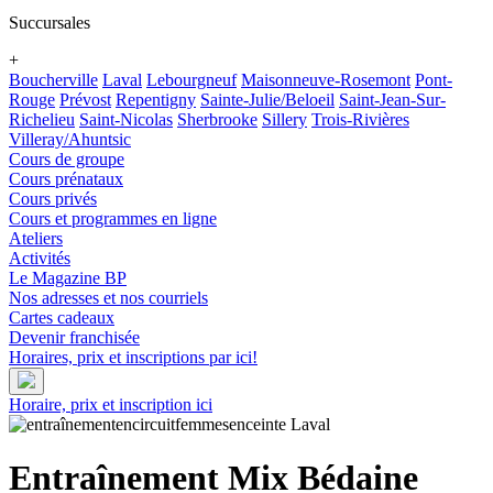
Succursales
+
Boucherville
Laval
Lebourgneuf
Maisonneuve-Rosemont
Pont-
Rouge
Prévost
Repentigny
Sainte-Julie/Beloeil
Saint-Jean-Sur-
Richelieu
Saint-Nicolas
Sherbrooke
Sillery
Trois-Rivières
Villeray/Ahuntsic
Cours de groupe
Cours prénataux
Cours privés
Cours et programmes en ligne
Ateliers
Activités
Le Magazine BP
Nos adresses et nos courriels
Cartes cadeaux
Devenir franchisée
Horaires, prix et inscriptions par ici!
Horaire, prix et inscription ici
Entraînement Mix Bédaine