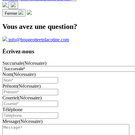
Fermer
Vous avez une question?
info@bougeotteetplacotine.com
Écrivez-nous
Succursale
(Nécessaire)
Nom
(Nécessaire)
Prénom
(Nécessaire)
Courriel
(Nécessaire)
Téléphone
Message
(Nécessaire)