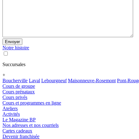
Envoyer
Notre histoire
Succursales
+
Boucherville
Laval
Lebourgneuf
Maisonneuve-Rosemont
Pont-Roug
Cours de groupe
Cours prénataux
Cours privés
Cours et programmes en ligne
Ateliers
Activités
Le Magazine BP
Nos adresses et nos courriels
Cartes cadeaux
Devenir franchisée