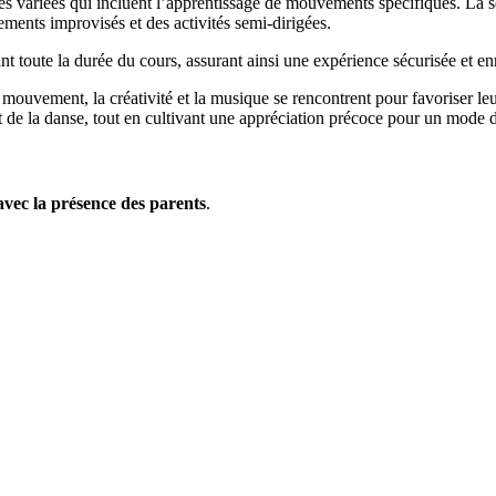
vités variées qui incluent l’apprentissage de mouvements spécifiques. La
ents improvisés et des activités semi-dirigées.
t toute la durée du cours, assurant ainsi une expérience sécurisée et enr
e mouvement, la créativité et la musique se rencontrent pour favoriser le
t de la danse, tout en cultivant une appréciation précoce pour un mode de
avec la présence des parents
.