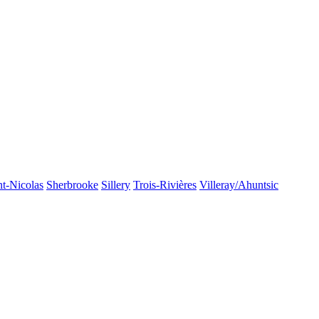
nt-Nicolas
Sherbrooke
Sillery
Trois-Rivières
Villeray/Ahuntsic