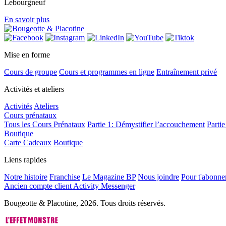
Lebourgneuf
En savoir plus
Mise en forme
Cours de groupe
Cours et programmes en ligne
Entraînement privé
Activités et ateliers
Activités
Ateliers
Cours prénataux
Tous les Cours Prénataux
Partie 1: Démystifier l’accouchement
Partie
Boutique
Carte Cadeaux
Boutique
Liens rapides
Notre histoire
Franchise
Le Magazine BP
Nous joindre
Pour t'abonner
Ancien compte client Activity Messenger
Bougeotte & Placotine, 2026. Tous droits réservés.