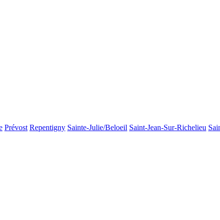
e
Prévost
Repentigny
Sainte-Julie/Beloeil
Saint-Jean-Sur-Richelieu
Sai