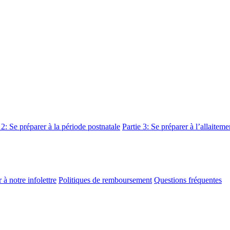
 2: Se préparer à la période postnatale
Partie 3: Se préparer à l’allaiteme
 à notre infolettre
Politiques de remboursement
Questions fréquentes