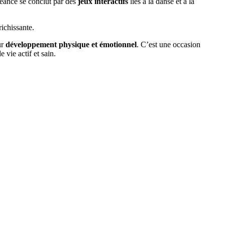
 séance se conclut par des
jeux interactifs
liés à la danse et à la
ichissante.
ur
développement physique et émotionnel
. C’est une occasion
 vie actif et sain.