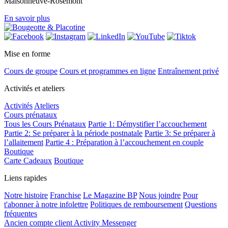
Maisonneuve-Rosemont
En savoir plus
Mise en forme
Cours de groupe
Cours et programmes en ligne
Entraînement privé
Activités et ateliers
Activités
Ateliers
Cours prénataux
Tous les Cours Prénataux
Partie 1: Démystifier l’accouchement
Partie 2: Se préparer à la période postnatale
Partie 3: Se préparer à
l’allaitement
Partie 4 : Préparation à l’accouchement en couple
Boutique
Carte Cadeaux
Boutique
Liens rapides
Notre histoire
Franchise
Le Magazine BP
Nous joindre
Pour
t'abonner à notre infolettre
Politiques de remboursement
Questions
fréquentes
Ancien compte client Activity Messenger