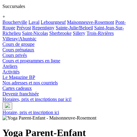
Succursales
+
Boucherville
Laval
Lebourgneuf
Maisonneuve-Rosemont
Pont-
Rouge
Prévost
Repentigny
Sainte-Julie/Beloeil
Saint-Jean-Sur-
Richelieu
Saint-Nicolas
Sherbrooke
Sillery
Trois-Rivières
Villeray/Ahuntsic
Cours de groupe
Cours prénataux
Cours privés
Cours et programmes en ligne
Ateliers
Activités
Le Magazine BP
Nos adresses et nos courriels
Cartes cadeaux
Devenir franchisée
Horaires, prix et inscriptions par ici!
Horaire, prix et inscription ici
Yoga Parent-Enfant