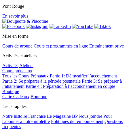
Pont-Rouge
En savoir plus
Mise en forme
Cours de groupe
Cours et programmes en ligne
Entraînement privé
Activités et ateliers
Activités
Ateliers
Cours prénataux
Tous les Cours Prénataux
Partie 1: Démystifier l’accouchement
Partie 2: Se préparer à la période postnatale
Partie 3: Se préparer à
l’allaitement
Partie 4 : Préparation à l’accouchement en couple
Boutique
Carte Cadeaux
Boutique
Liens rapides
Notre histoire
Franchise
Le Magazine BP
Nous joindre
Pour
t'abonner à notre infolettre
Politiques de remboursement
Questions
fréquentes