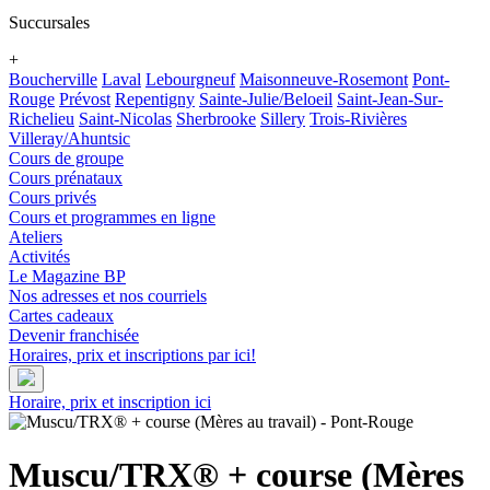
Succursales
+
Boucherville
Laval
Lebourgneuf
Maisonneuve-Rosemont
Pont-
Rouge
Prévost
Repentigny
Sainte-Julie/Beloeil
Saint-Jean-Sur-
Richelieu
Saint-Nicolas
Sherbrooke
Sillery
Trois-Rivières
Villeray/Ahuntsic
Cours de groupe
Cours prénataux
Cours privés
Cours et programmes en ligne
Ateliers
Activités
Le Magazine BP
Nos adresses et nos courriels
Cartes cadeaux
Devenir franchisée
Horaires, prix et inscriptions par ici!
Horaire, prix et inscription ici
Muscu/TRX® + course (Mères