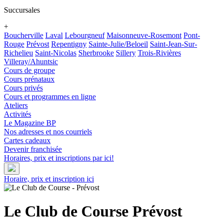
Succursales
+
Boucherville
Laval
Lebourgneuf
Maisonneuve-Rosemont
Pont-
Rouge
Prévost
Repentigny
Sainte-Julie/Beloeil
Saint-Jean-Sur-
Richelieu
Saint-Nicolas
Sherbrooke
Sillery
Trois-Rivières
Villeray/Ahuntsic
Cours de groupe
Cours prénataux
Cours privés
Cours et programmes en ligne
Ateliers
Activités
Le Magazine BP
Nos adresses et nos courriels
Cartes cadeaux
Devenir franchisée
Horaires, prix et inscriptions par ici!
Horaire, prix et inscription ici
Le Club de Course
Prévost