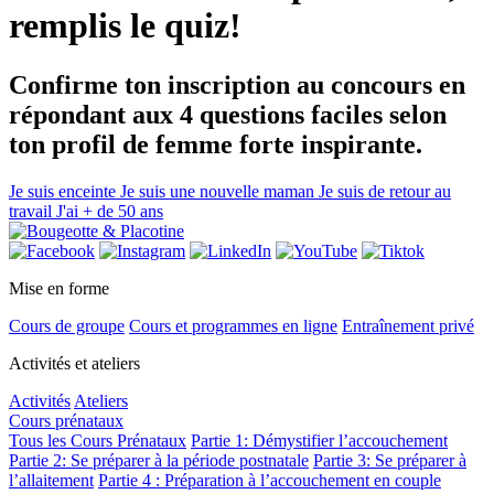
remplis le quiz!
Confirme ton inscription au concours en
répondant aux 4 questions faciles selon
ton profil de femme forte inspirante.
Je suis enceinte
Je suis une nouvelle maman
Je suis de retour au
travail
J'ai + de 50 ans
Mise en forme
Cours de groupe
Cours et programmes en ligne
Entraînement privé
Activités et ateliers
Activités
Ateliers
Cours prénataux
Tous les Cours Prénataux
Partie 1: Démystifier l’accouchement
Partie 2: Se préparer à la période postnatale
Partie 3: Se préparer à
l’allaitement
Partie 4 : Préparation à l’accouchement en couple