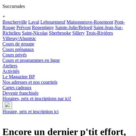
Succursales
+
Boucherville
Laval
Lebourgneuf
Maisonneuve-Rosemont
Pont-
Rouge
Prévost
Repentigny
Sainte-Julie/Beloeil
Saint-Jean-Sur-
Richelieu
Saint-Nicolas
Sherbrooke
Sillery
Trois-Rivières
Villeray/Ahuntsic
Cours de groupe
Cours prénataux
Cours privés
Cours et programmes en ligne
Ateliers
Activités
Le Magazine BP
Nos adresses et nos courriels
Cartes cadeaux
Devenir franchisée
Horaires, prix et inscriptions par ici!
Horaire, prix et inscription ici
Encore un dernier p'tit effort,